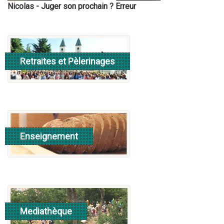
Nicolas - Juger son prochain ? Erreur
Retraites et Pèlerinages
Consulter
Enseignement
Consulter
Mediathèque
Consulter