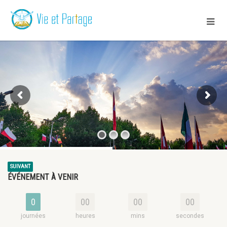
SUIVANT
ÉVÉNEMENT À VENIR
0
00
00
00
journées
heures
mins
secondes